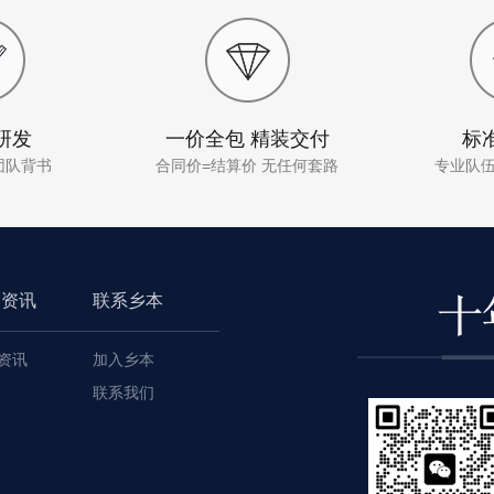
研发
一价全包 精装交付
标
团队背书
合同价=结算价 无任何套路
专业队
闻资讯
联系乡本
资讯
加入乡本
联系我们