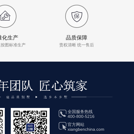
准化生产
品质保障
伍按图标准生产
责权清晰 统一售后
全国服务热线
400-800-5216
官方网站
xiangbenchina.com