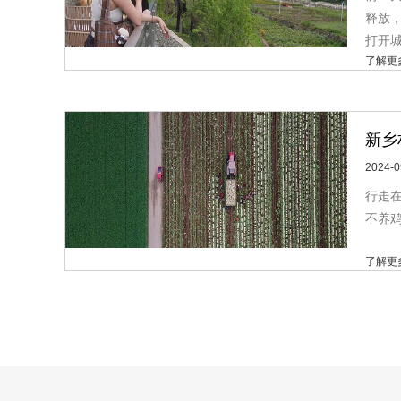
释放
打开城
了解更
新乡
2024-0
行走
不养鸡
了解更