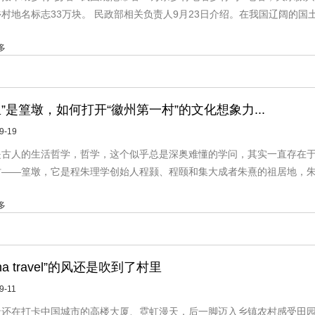
村地名标志33万块。 民政部相关负责人9月23日介绍。在我国辽阔的国土上
多
里”是篁墩，如何打开“徽州第一村”的文化想象力...
9-19
是古人的生活哲学，哲学，这个似乎总是深奥难懂的学问，其实一直存在于
村——篁墩，它是程朱理学创始人程颢、程颐和集大成者朱熹的祖居地，朱熹
多
ina travel”的风还是吹到了村里
9-11
至逸
中式合院
天还在打卡中国城市的高楼大厦、霓虹漫天，后一脚迈入乡镇农村感受田园