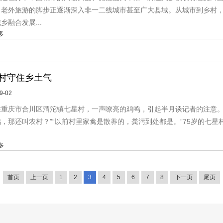
，老外旅游的脚步正逐渐深入非一二线城市甚至广大县域。从城市到乡村，
乡融合发展...
多
村守住乡土气
9-02
在重庆市合川区渭沱镇七星村，一声嘹亮的鸡鸣，引起半月谈记者的注意。 
，那还叫农村？”“以前村里家禽是散养的，粪污到处都是。”75岁的七星村村
多
首页
上一页
1
2
3
4
5
6
7
8
下一页
尾页