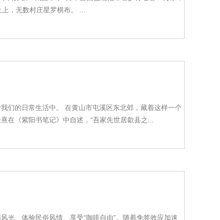
，无数村庄星罗棋布。 ...
我们的日常生活中。 在黄山市屯溪区东北郊，藏着这样一个
在《紫阳书笔记》中自述，“吾家先世居歙县之...
2021
中式合院2020
风光、体验民俗风情、享受“咖啡自由”。随着免签效应加速